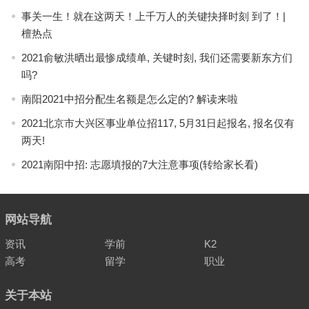
事关一生！就在这两天！上千万人的关键抉择时刻 到了！|
檀热点
2021俞敏洪晒出最惨成绩单, 关键时刻, 我们还需要新东方们
吗?
南阳2021中招分配生名额是怎么定的? 解读来啦
2021北京市大兴区事业单位招117, 5月31日起报名, 报名仅有
两天!
2021南阳中招: 志愿填报的7大注意事项(转给家长看)
网站导航
资讯
学前
K2
高考
留学
职业
关于本站