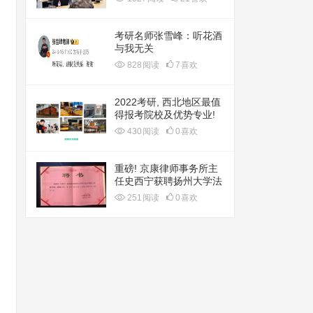
考研名师张雪峰：听花酒
与我无关
828
阅读
7
喜欢
2022考研, 西北地区最值
得报考院校及优势专业!
430
阅读
0
喜欢
重磅! 京康律师事务所主
任史西宁获聘扬州大学法
学院法律硕士实践导师
251
阅读
0
喜欢