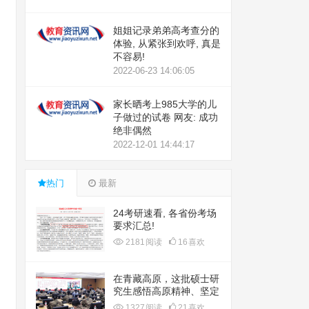
姐姐记录弟弟高考查分的
体验, 从紧张到欢呼, 真是
不容易!
2022-06-23 14:06:05
家长晒考上985大学的儿
子做过的试卷 网友: 成功
绝非偶然
2022-12-01 14:44:17
热门
最新
24考研速看, 各省份考场
要求汇总!
2181
阅读
16
喜欢
在青藏高原，这批硕士研
究生感悟高原精神、坚定
强军信念
1327
阅读
21
喜欢