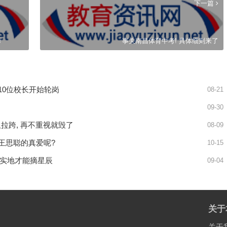
下一篇
考
事关南昌体育中考! 具体细则来了
 10位校长开始轮岗
08-21
09-30
拉跨, 再不重视就毁了
08-09
 王思聪的真爱呢?
10-15
踏实地才能摘星辰
09-04
关于
关于