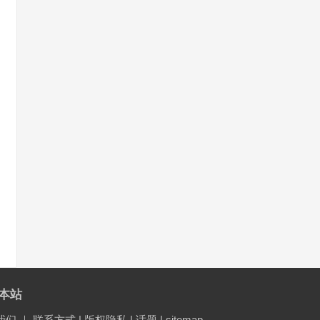
本站
我们
｜
联系方式
|
版权隐私
|
话题
|
sitemap