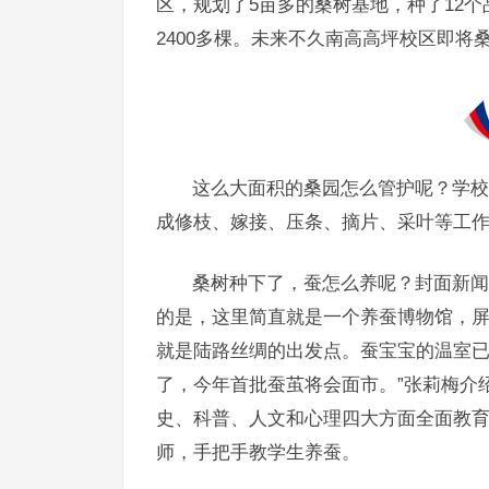
区，规划了5亩多的桑树基地，种了12
2400多棵。未来不久南高高坪校区即
这么大面积的桑园怎么管护呢？学校
成修枝、嫁接、压条、摘片、采叶等工
桑树种下了，蚕怎么养呢？封面新闻
的是，这里简直就是一个养蚕博物馆，屏
就是陆路丝绸的出发点。蚕宝宝的温室已
了，今年首批蚕茧将会面市。”张莉梅介
史、科普、人文和心理四大方面全面教
师，手把手教学生养蚕。