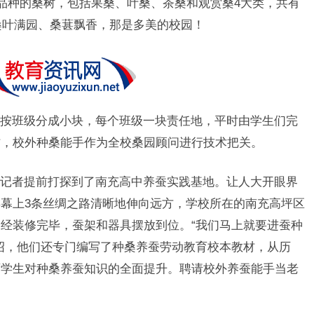
个品种的桑树，包括果桑、叶桑、茶桑和观赏桑4大类，共有
将桑叶满园、桑葚飘香，那是多美的校园！
按班级分成小块，每个班级一块责任地，平时由学生们完
作，校外种桑能手作为全校桑园顾问进行技术把关。
记者提前打探到了南充高中养蚕实践基地。让人大开眼界
幕上3条丝绸之路清晰地伸向远方，学校所在的南充高坪区
经装修完毕，蚕架和器具摆放到位。“我们马上就要进蚕种
绍，他们还专门编写了种桑养蚕劳动教育校本教材，从历
育学生对种桑养蚕知识的全面提升。聘请校外养蚕能手当老