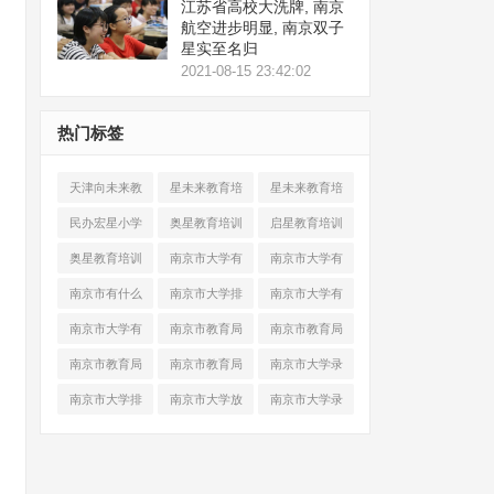
江苏省高校大洗牌, 南京
航空进步明显, 南京双子
星实至名归
2021-08-15 23:42:02
热门标签
天津向未来教
星未来教育培
星未来教育培
育机构
训学校
训学校
民办宏星小学
奥星教育培训
启星教育培训
2021招生
学校怎么样
机构怎么样
奥星教育培训
南京市大学有
南京市大学有
学校怎么样
哪些
哪些
南京市有什么
南京市大学排
南京市大学有
大学
名前十名
哪些大学
南京市大学有
南京市教育局
南京市教育局
哪些学校
疫情防控
最新通知
南京市教育局
南京市教育局
南京市大学录
寒假通知
疫情防控
取分数线
南京市大学排
南京市大学放
南京市大学录
名2021最新排
假时间2021寒
取分数线
名
假