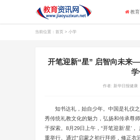
教育
当前位置：
首页
>
小学
开笔迎新“星” 启智向未来
学
作者:
新华日报健康
知书达礼，始自少年。中国是礼仪之
秀传统礼教文化的魅力，弘扬和传承尊
于探索。8月29日上午，“开笔迎新‘星’，
重举行。通过“启蒙之初行拜师，修正衣