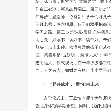
结。袜与履，俱紧切”。童蒙之学，始于
作自正衣冠，寓意品行端正。第二步是“叩
屈尊步行慰恩师，今有新生学子们拜孔
三拜老师，感念师恩。孩子们双手抱拳
学习之路。第三步是“朱砂启智 乐学善思
明心亮，好读书，读好书，读书好。朱
额头上点上朱砂。懵懂可爱的孩子们从
涯。第四步是“击鼓明志 筑梦未来”：“鸣
志向远大。仪式现场，在一年级级部主
向，人之有志，如树之有根。小小学子
“一”起共成才，“童”心向未来
入学仪式上，王欣怡老师作为教师代
强壮身体”的学期希望。同时，我们也邀