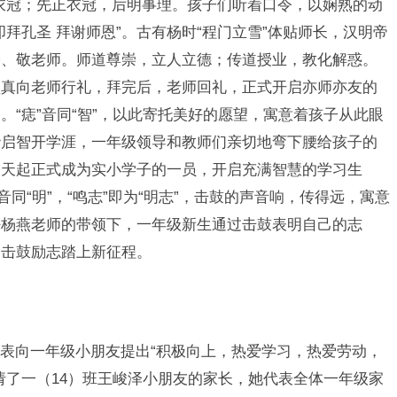
衣冠；先正衣冠，后明事理。孩子们听着口令，以娴熟的动
拜孔圣 拜谢师恩”。古有杨时“程门立雪”体贴师长，汉明帝
子、敬老师。师道尊崇，立人立德；传道授业，教化解惑。
认真向老师行礼，拜完后，老师回礼，正式开启亦师亦友的
”。“痣”音同“智”，以此寄托美好的愿望，寓意着孩子从此眼
砂启智开学涯，一年级领导和教师们亲切地弯下腰给孩子的
今天起正式成为实小学子的一员，开启充满智慧的学习生
”音同“明”，“鸣志”即为“明志”，击鼓的声音响，传得远，寓意
任杨燕老师的带领下，一年级新生通过击鼓表明自己的志
们击鼓励志踏上新征程。
表向一年级小朋友提出“积极向上，热爱学习，热爱劳动，
请了一（14）班王峻泽小朋友的家长，她代表全体一年级家