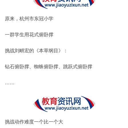
原来，杭州市东冠小学
一群学生用花式俯卧撑
挑战刘畊宏的《本草纲目》：
钻石俯卧撑、蜘蛛俯卧撑、跳跃式俯卧撑
……
挑战动作难度一个比一个大