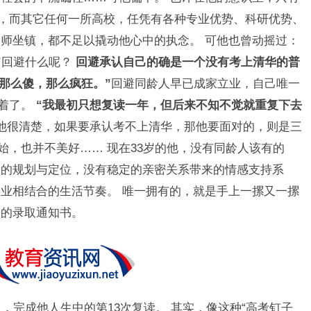
词，而其它任何一所高校，任凭有各种专业优势、科研优势、
师坐镇，都不足以撬动他心中的执念。 可他也曾动摇过：
”
回避什么呢？
回避承认自己的确是一个没有考上清华的普
那么傻，那么疯狂。”
回避同龄人早已成家立业，自己唯一
执着了。
“我最初只想复读一年，但后来不知不觉就重复下去
他很清楚，如果要承认考不上清华，那他要面对的，则是三
始，也并不美好…… 现在33岁的他，没有同龄人该有的
展的规划与定位，没有稳定的亲密关系带来的情感支持系
业相结合的生活节奏。 唯一拥有的，就是手上一摞又一摞
了的录取通知书。
上，完成他人生中的第13次复读。 其实，像这种“高考钉子