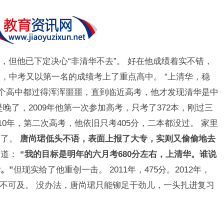
，但他已下定决心“非清华不去”。 好在他成绩着实不错，
，中考又以第一名的成绩考上了重点高中。 “上清华，稳
整个高中都过得浑浑噩噩，直到临近高考，他才发现清华是中
晚了，2009年他第一次参加高考，只考了372本，刚过三
10年，第二次高考，他依旧只考405分，二本都没过。 家里
起了。
唐尚珺低头不语，表面上报了大专，实则又偷偷地去
写道：
“我的目标是明年的六月考680分左右，上清华。谁说
。”
但现实给了他重创一击。 2011年，475分。2012年，
遥不可及。 没办法，唐尚珺只能铆足干劲儿，一头扎进复习