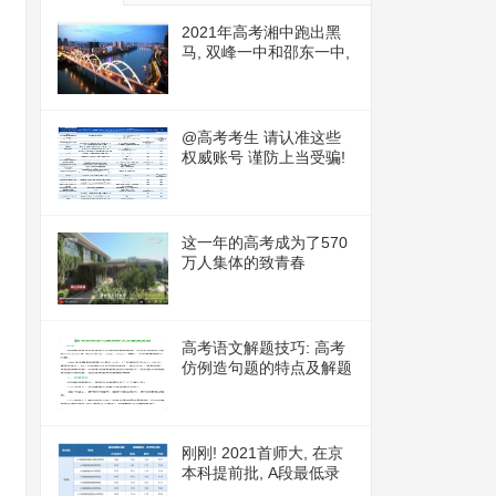
2021年高考湘中跑出黑
马, 双峰一中和邵东一中,
谁更胜一筹?
@高考考生 请认准这些
权威账号 谨防上当受骗!
这一年的高考成为了570
万人集体的致青春
高考语文解题技巧: 高考
仿例造句题的特点及解题
思路
刚刚! 2021首师大, 在京
本科提前批, A段最低录
取线, 正式公布!