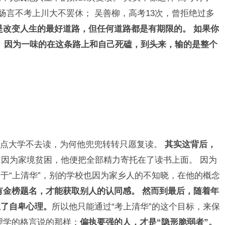
，扬言不考上川大不罢休； 吴善柳，高考13次，曾拒绝过多
是改变人生的最好道路，但任何道路都是有期限的。 如果你
。 因为一味的在这条路上和自己死磕，到头来，输的是整个
重点大学不去读，为何他兜兜转转只愿复读。
其实这背后，
。
因为家境贫困，他便把全部精力寄托在了读书上面。 因为
于“上清华”，别的学校也因为家乡人的不知晓，在他的概念
有金榜题名，才能获取别人的认同感。 然而到最后，随着年
生了自卑心理。
所以他只能通过“考上清华”的这个目标，来保
理学的格言说的那样：
偏执要强的人，才是“隐形脆弱者”。