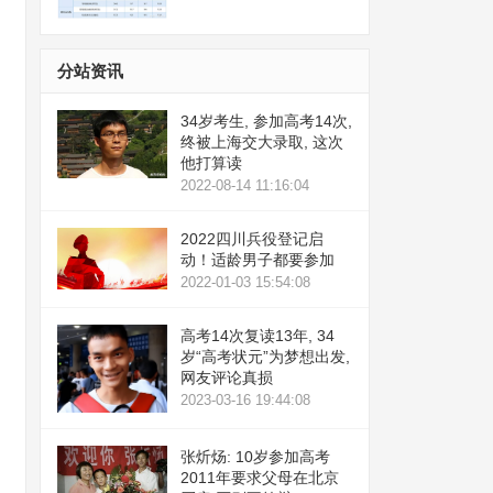
分站资讯
34岁考生, 参加高考14次,
终被上海交大录取, 这次
他打算读
2022-08-14 11:16:04
2022四川兵役登记启
动！适龄男子都要参加
2022-01-03 15:54:08
高考14次复读13年, 34
岁“高考状元”为梦想出发,
网友评论真损
2023-03-16 19:44:08
张炘炀: 10岁参加高考
2011年要求父母在北京