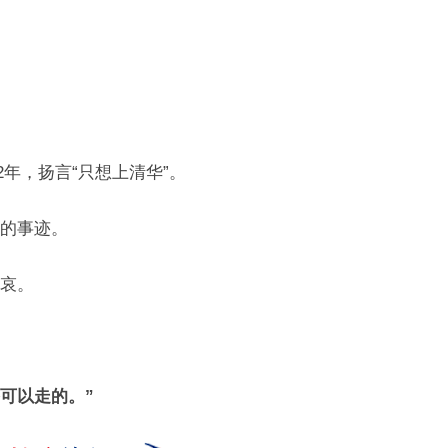
2年，扬言“只想上清华”。
的事迹。
哀。
可以走的。”