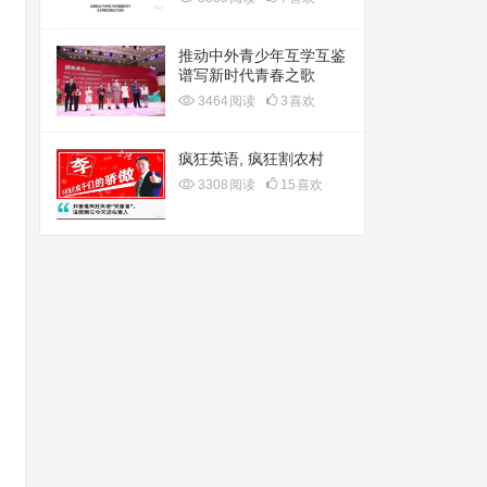
推动中外青少年互学互鉴
谱写新时代青春之歌
3464
阅读
3
喜欢
疯狂英语, 疯狂割农村
3308
阅读
15
喜欢