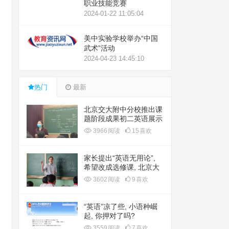
职业技能竞赛
2024-01-22 11:05:04
美中实验学校举办“中国
武术”活动
2024-04-23 14:45:10
热门
最新
北京交大附中分校推出课
题阶段成果初二英语展示
课
3966
阅读
15
喜欢
家长提出“英语无用论”,
希望改成选修课, 北京大
叔却叫人清醒
3602
阅读
9
喜欢
“英语”凉了些, 小语种崛
起, 你押对了吗?
3559
阅读
7
喜欢