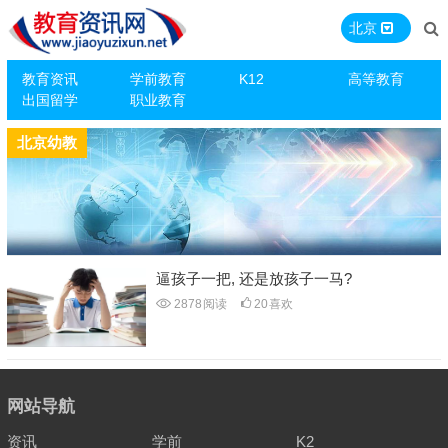
北京
教育资讯
学前教育
K12
高等教育
出国留学
职业教育
北京幼教
逼孩子一把, 还是放孩子一马?
2878
阅读
20
喜欢
网站导航
资讯
学前
K2