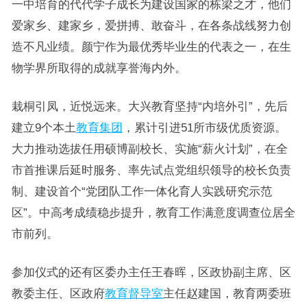
一中培育的代代学子成长为建设国家的栋梁之才，他们
爱家乡、建家乡，爱拼搏、敢奋斗，在各条战线努力创
造不凡业绩。颜宁作为最优秀毕业生的代表之一，在生
物学界所取得的成就享誉海内外。
栽桐引凤，近悦远来。大兴教育坚持“内培外引”，先后
建立9个本土
教育集团
，累计引进51所市级优质资源。
大力推动选拔任用硕博副校长、实施“薪火计划”，在全
市首推课后延时服务、率先试点党组织领导的校长负责
制、建设首个“党团队工作一体化育人实践研究示范
区”。中高考成绩稳步提升，教育工作满意度调查位居全
市前列。
参加仪式的还有区委办主任王春晖，区政协副主席、区
教委主任、区政府
教育督导室
主任赵建国，教育两委班