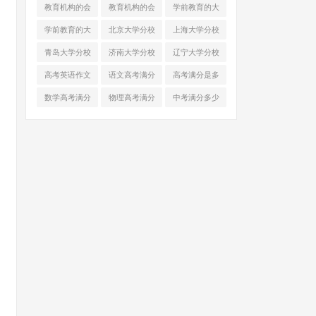
少分
分
分
学录取分
教育机构的会
教育机构的会
学前教育的大
计分录
计分录
学录取分
学前教育的大
北京大学分校
上海大学分校
学录取分
区
区
青岛大学分校
济南大学分校
辽宁大学分校
区
区
区
高考英语作文
语文高考满分
高考满分是多
多少分
多少分
少分
数学高考满分
物理高考满分
中考满分多少
多少分
多少分
分2021