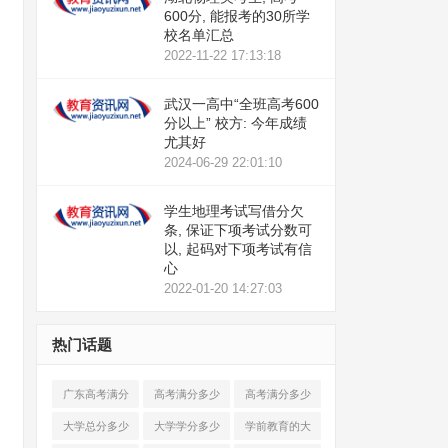
600分, 能报考的30所学
校名单汇总
2022-11-22 17:13:18
武汉一高中“全班高考600
分以上” 校方: 今年成绩
尤其好
2024-06-29 22:01:10
学生地理考试写借分欠
条, 保证下项考试分数可
以, 起码对下项考试有信
心
2022-01-20 14:27:03
热门话题
广东高考满分
高考满分多少
高考满分多少
多少分各科多
分
分
大学总分多少
大学学分多少
学前教育的大