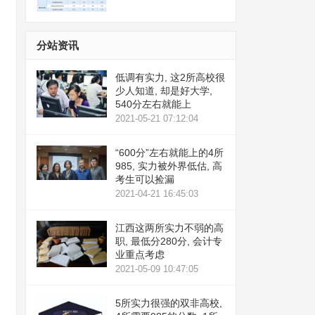
分站资讯
低调有实力, 这2所高校很
少人知道, 却是好大学,
540分左右就能上
2021-05-21 07:12:04
“600分”左右就能上的4所
985, 实力被外界低估, 高
考生可以捡漏
2021-04-21 16:45:03
江西这两所实力不弱的高
职, 最低分280分, 会计专
业重点考虑
2021-05-09 10:47:05
5所实力很强的双非高校,