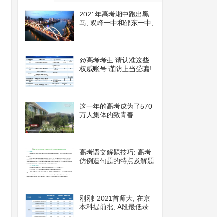
2021年高考湘中跑出黑
马, 双峰一中和邵东一中,
谁更胜一筹?
@高考考生 请认准这些
权威账号 谨防上当受骗!
这一年的高考成为了570
万人集体的致青春
高考语文解题技巧: 高考
仿例造句题的特点及解题
思路
刚刚! 2021首师大, 在京
本科提前批, A段最低录
取线, 正式公布!