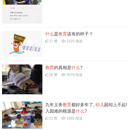
什么
是
教育
该有的样子？
17 赞
2225 阅读
教育
的真相是
什么
?
26 赞
3579 阅读
九年义务
教育
都好多年了,
幼儿
园却上不起!
入园难的根源是
什么
?
21 赞
1583 阅读