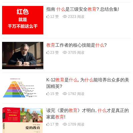
指南
什么
是三级安全
教育
? 总结合集!
12 赞
2323 阅读
教育
工作者的核心技能是
什么
?
23 赞
3705 阅读
K-12
教育
是
什么
, 为
什么
能培养出众多的美
国精英?
15 赞
1792 阅读
读完《爱的
教育
》才明白,
什么
才是真正的
家庭
教育
!
17 赞
1709 阅读