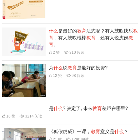
什么
是最好的
教育
法式呢？有人鼓吹快乐
教
育
，有人鼓吹棍棒
教育
，还有人说虎妈
教
育
。
2 赞
310 阅读
为
什么
说
教育
是最好的投资?
12 赞
98 阅读
是
什么
? 决定了, 未来
教育
差距在哪里?
16 赞
3214 阅读
《狐假虎威》一课，
教育
意义是
什么
？
21 赞
1290 阅读