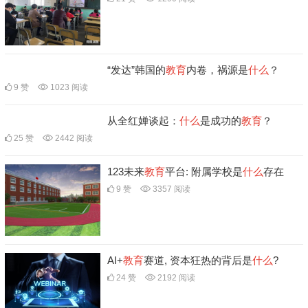
“发达”韩国的
教育
内卷，祸源是
什么
？
9 赞
1023 阅读
从全红婵谈起：
什么
是成功的
教育
？
25 赞
2442 阅读
123未来
教育
平台: 附属学校是
什么
存在
9 赞
3357 阅读
AI+
教育
赛道, 资本狂热的背后是
什么
?
24 赞
2192 阅读