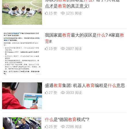
点才是
教育
的真正意义!
15 赞
1231 阅读
我国家庭
教育
最大的误区是
什么
? #家庭
教
育
#
15 赞
2807 阅读
盛通
教育
集团: 机器人
教育
编程是
什么
意思
27 赞
3933 阅读
什么
是“德国
教育
模式”?
25 赞
2286 阅读