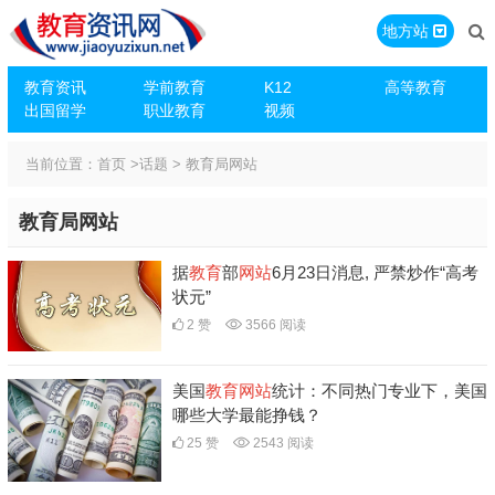
地方站
教育资讯
学前教育
K12
高等教育
出国留学
职业教育
视频
当前位置：
首页
>
话题
> 教育局网站
教育局网站
据
教育
部
网站
6月23日消息, 严禁炒作“高考
状元”
2 赞
3566 阅读
美国
教育
网站
统计：不同热门专业下，美国
哪些大学最能挣钱？
25 赞
2543 阅读