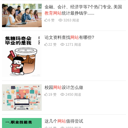
金融、会计、经济学等7个热门专业, 美国
教育
网站
统计最挣钱学......
6 赞
3263 阅读
论文资料查找
网站
有哪些?
22 赞
1271 阅读
校园
网站
设计怎么做
19 赞
2450 阅读
这几个
网站
值得尝试