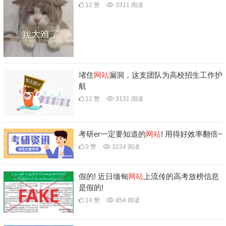
12 赞
3311 阅读
堵住
网站
漏洞，这支团队为高校招生工作护
航
12 赞
3131 阅读
考研er一定要知道的
网站
! 用得好效率翻倍~
0 赞
3224 阅读
假的! 近日缅甸
网站
上流传的高考放榜信息
是假的!
14 赞
854 阅读