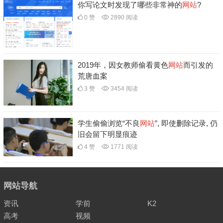
你写论文时发现了哪些非常神的
网站
?
0 赞
2890 阅读
2019年，因女教师偷看黄色
网站
而引发的
荒唐血案
3 赞
3454 阅读
学生偷偷浏览“不良
网站
”, 即使删除记录, 仍
旧会留下明显痕迹
4 赞
1771 阅读
网站导航
资讯
学前
K2
高考
视频