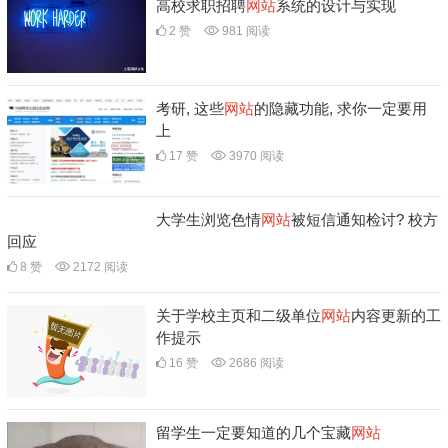
高校求职招聘
网站
系统的设计与实现
2 赞
981 阅读
考研, 这些
网站
的隐藏功能, 求你一定要用
上
17 赞
3970 阅读
大学生浏览色情
网站
被短信通知检讨? 校方
回应
8 赞
2172 阅读
关于学校主页和二级单位
网站
内容更新的工
作提示
16 赞
2686 阅读
留学生一定要知道的几个宝藏
网站