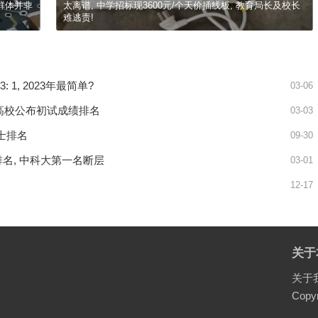
群体并非
太离谱, 中学招标现3600元/个天价插线板, 教育局长及校长
难逃责!
 1, 2023年最简单?
03-06
 各高校公布初试成绩排名
03-03
硕士排名
09-30
排名, 中科大第一名断层
03-01
12-17
关于
关于
Copyr