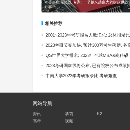
考公热愈演愈烈, 专家: 一个越来越庞大的财政供养
好事
相关推荐
2001~2023年考研报名人数汇总: 总体报录比3:
2023考研节奏加快, 预计300万考生落榜,
QS世界大学排名: 2023年全球MBA&商科
2023考研国家线将公布, 已有院校公布成绩
中南大学2023年考研报录比 考研难度
网站导航
资讯
学前
K2
高考
视频