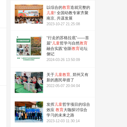
以综合的
教育
造就完整的
儿童
! 全国幼教专家齐聚
南京, 共谋发展
2023-10-27 21:25:08
“行走的苏格拉底”——首
届“
儿童
哲学与自然
教育
融合实践”创新
教育
论坛
侧记
2024-03-26 13:50:09
关于
儿童
教育
, 郑州又有
新的惠民举措了
2022-05-07 20:04:04
发挥
儿童
哲学项目的综合
效应
教育
大咖探讨综合
学习的未来之路
2023-12-03 11:30:14