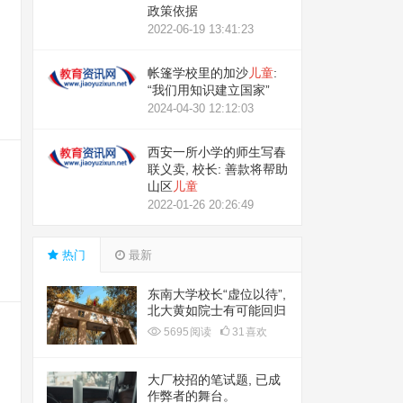
政策依据
2022-06-19 13:41:23
帐篷学校里的加沙
儿童
:
“我们用知识建立国家”
2024-04-30 12:12:03
西安一所小学的师生写春
联义卖, 校长: 善款将帮助
山区
儿童
2022-01-26 20:26:49
热门
最新
东南大学校长“虚位以待”,
北大黄如院士有可能回归
母校接任吗?
5695
阅读
31
喜欢
大厂校招的笔试题, 已成
作弊者的舞台。