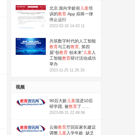
北京:面向学龄前
儿童
培
训的
教育
App 拟将一律
停止运行
2022-02-16 14:43:11
共筑数字时代的人工智能
教育
与工程
教育
, 第四
届“创
教育
创未来”
儿童
人
工智能
教育
研讨活动成功
举办
2023-11-25 11:26:18
视频
90后大龄
儿童
混进10后
研学团, 被
教育
了……
2023-08-31 22:49:06
云南
教育
厅回应家长建议
调整
儿童
入学年龄: 缺乏