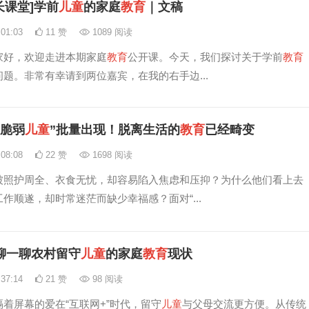
长课堂]学前
儿童
的家庭
教育
｜文稿
:01:03
11 赞
1089 阅读
家好，欢迎走进本期家庭
教育
公开课。今天，我们探讨关于学前
教育
题。非常有幸请到两位嘉宾，在我的右手边...
“脆弱
儿童
”批量出现！脱离生活的
教育
已经畸变
:08:08
22 赞
1698 阅读
被照护周全、衣食无忧，却容易陷入焦虑和压抑？为什么他们看上去
作顺遂，却时常迷茫而缺少幸福感？面对“...
聊一聊农村留守
儿童
的家庭
教育
现状
:37:14
21 赞
98 阅读
着屏幕的爱在“互联网+”时代，留守
儿童
与父母交流更方便。从传统