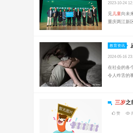
2023-10-24 12
见
儿童
向未
重庆两江新
教育资讯
2024-05-16 23
在社会的各
令人咋舌的事
三岁
之
赞