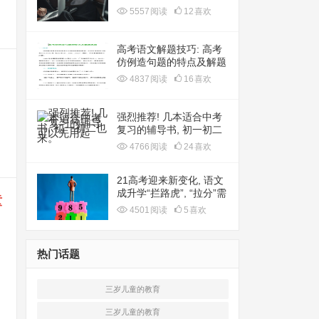
5557
阅读
12
喜欢
高考语文解题技巧: 高考
仿例造句题的特点及解题
思路
4837
阅读
16
喜欢
强烈推荐! 几本适合中考
复习的辅导书, 初一初二
也可以先用起来。
4766
阅读
24
喜欢
21高考迎来新变化, 语文
成升学“拦路虎”, “拉分”需
童
要知道这些
4501
阅读
5
喜欢
热门话题
三岁儿童的教育
三岁儿童的教育