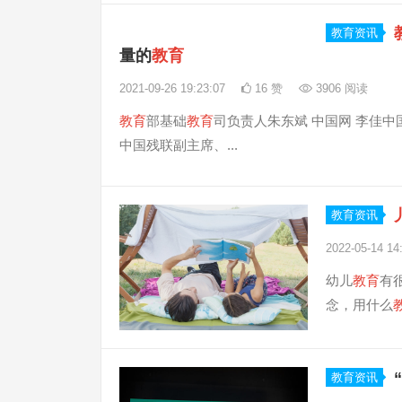
教育资讯
量的
教育
2021-09-26 19:23:07
16 赞
3906 阅读
教育
部基础
教育
司负责人朱东斌 中国网 李佳中
中国残联副主席、...
教育资讯
2022-05-14 14
幼儿
教育
有
念，用什么
教育资讯