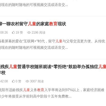
现在的随时随地的可视视频交流或语音交...
聊一聊农村留守
儿童
的家庭
教育
现状
:08:26
19 赞
2196 阅读
着屏幕的爱在“互联网+”时代，留守
儿童
与父母交流更方便。从传统
现在的随时随地的可视视频交流或语音交...
度残疾
儿童
普通学校随班就读“零拒绝”鼓励举办孤独症
儿
学校
:42:08
0 赞
3007 阅读
，沈阳市适龄残疾
儿童
义务
教育
入学率将达到97%以上，家庭经济困难
青少年将接受从学前到高中阶段十五年免费教...