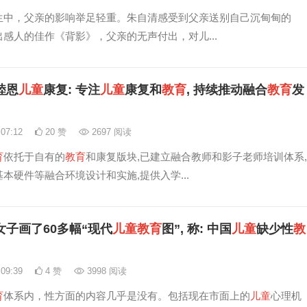
生中，父亲的影响举足轻重。朱自清感受到父亲送别自己沉甸甸的
感人的佳作《背影》，父亲的无声付出，对儿...
睦恩
儿童
康复: 专注
儿童
康复和
教育
, 持续推动融合
教育
发
:07:12
20 赞
2697 阅读
育
依托于自有的
教育
和康复版块,已建立融合教师和影子老师培训体系,
本硬件等融合环境设计和实施,提供入学...
女子画了60多幅“现代
儿童
教育
图”, 称: 中国
儿童
缺少性
教
:09:39
4 赞
3998 阅读
育
体系内，性方面的内容几乎是没有。包括现在市面上的
儿童
心理机