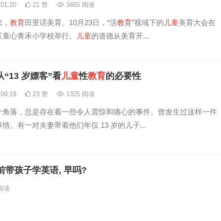
:01:20
21 赞
3465 阅读
来，
教育
田里话美育。10月23日，“活
教育
”视域下的
儿童
美育大会在
区童心青禾小学校举行。
儿童
的道德从美育开...
从“13 岁嫖客”看
儿童
性
教育
的必要性
:09:19
23 赞
1325 阅读
个角落，总是存在着一些令人震惊和痛心的事件。曾发生过这样一件
情。有一对夫妻带着他们年仅 13 岁的儿子...
前带孩子学英语, 早吗?
阅读