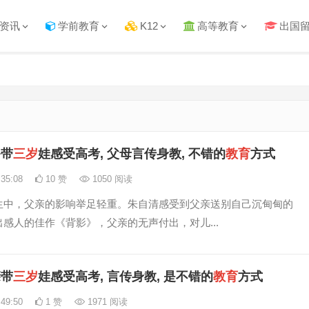
资讯
学前教育
K12
高等教育
出国
爸带
三岁
娃感受高考, 父母言传身教, 不错的
教育
方式
:35:08
10 赞
1050 阅读
生中，父亲的影响举足轻重。朱自清感受到父亲送别自己沉甸甸的
感人的佳作《背影》，父亲的无声付出，对儿...
亲带
三岁
娃感受高考, 言传身教, 是不错的
教育
方式
:49:50
1 赞
1971 阅读