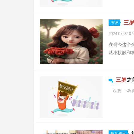
三
考级
2024-07-02 07
在当今这个
从小接触和学
三岁
之
赞
教育资讯