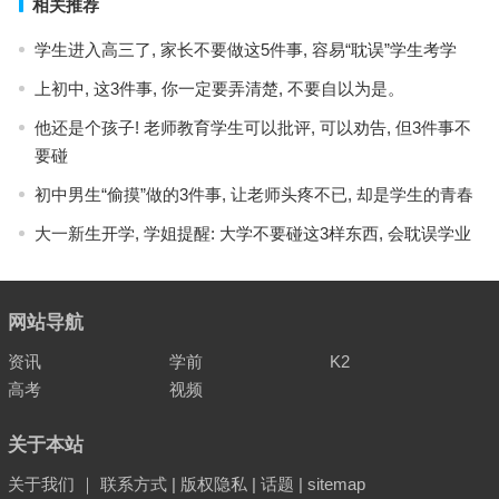
相关推荐
学生进入高三了, 家长不要做这5件事, 容易“耽误”学生考学
上初中, 这3件事, 你一定要弄清楚, 不要自以为是。
他还是个孩子! 老师教育学生可以批评, 可以劝告, 但3件事不
要碰
初中男生“偷摸”做的3件事, 让老师头疼不已, 却是学生的青春
大一新生开学, 学姐提醒: 大学不要碰这3样东西, 会耽误学业
网站导航
资讯
学前
K2
高考
视频
关于本站
关于我们
｜
联系方式
|
版权隐私
|
话题
|
sitemap