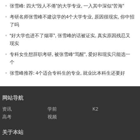
张雪峰: 四大“毁人不倦”的大学专业, 一入其中深似“苦海”
考研名师张雪峰不建议学的4个大学专业, 原因很现实, 你中招
了吗
“好大学也进不了烟草”, 张雪峰的话被证实, 真实原因残忍又
现实
专科女生想辞职考研, 被张雪峰“骂醒”, 爱好和现实只能选一
个
张雪峰推荐: 4个适合专科生的专业, 就业比本科生还要好
网站导航
资讯
学前
K2
高考
视频
关于本站