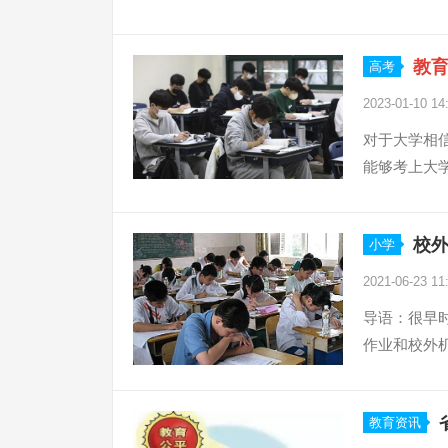
教
高考
2023-01-10 14
对于大学相
能够考上大学
校
小学
2021-06-23 11
导语：很早
作业和校外机
教育资讯