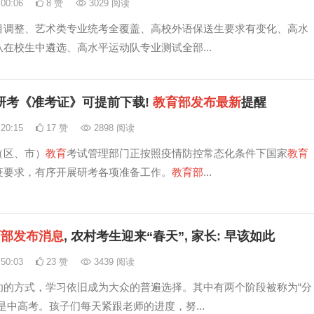
:00:06
8 赞
3029 阅读
目调整、艺术类专业统考全覆盖、高校外语保送生要求有变化、高水
在校生中遴选、高水平运动队专业测试全部...
研考《准考证》可提前下载!
教育
部
发布
最新
提醒
:20:15
17 赞
2898 阅读
（区、市）
教育
考试管理部门正按照疫情防控常态化条件下国家
教育
疫要求，有序开展研考各项准备工作。
教育
部
...
育
部
发布
消息
, 农村考生迎来“春天”, 家长: 早该如此
:50:03
23 赞
3439 阅读
功的方式，学习依旧成为大众的普遍选择。其中有两个阶段被称为“分
是中高考。孩子们每天紧跟老师的进度，努...