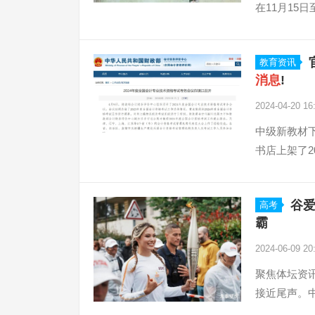
在11月15
教育资讯
消息
!
2024-04-20 16
中级新教材
书店上架了2
谷爱
高考
霸
2024-06-09 20
聚焦体坛资
接近尾声。中