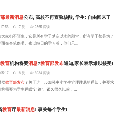
育
部
最新
消息
公布, 高校不再查验核酸, 学生: 自由回来了
:17:53
17 赞
2365 阅读
信大家都不陌生，它是所有学子梦寐以求的殿堂，所有学子都是为了
而在奋笔疾书、夜以继日的学习着，他们只...
外
教育
机构将要
消息
?
教育
部
发布
通知,家长表示难以接受!
:05:17
18 赞
3934 阅读
时候
教育
部
发布
了关于进一步加强中小学生管理睡眠的通知，并要求
构需要为学生睡眠“让路”。很久很久以前，...
省
教育
厅
最新
消息
! 事关每个学生!