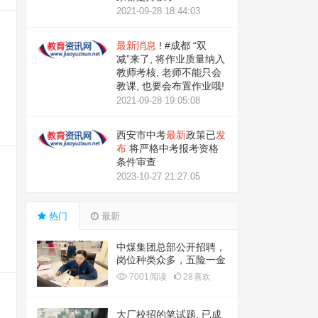
2021-09-28 18:44:03
最新
消息
! #成都 “双
减”来了, 将作业质量纳入
教师考核, 老师不能只会
教课, 也要会布置作业哦!
2021-09-28 19:05:08
西安市中考
最新
政策已
发
布
将严格中考报考资格
条件审查
2023-10-27 21:27:05
热门
最新
中煤集团总部公开招聘，
岗位种类众多，五险一金
待遇超好
7001
阅读
28
喜欢
大厂校招的笔试题, 已成