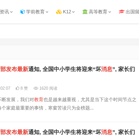
资讯
学前教育
K12
高等教育
出国
育
部
发布
最新
通知, 全国中小学生将迎来“坏
消息
”, 家长们
:02:07
8 赞
1620 阅读
不断发展，我们对
教育
也是越来越重视，尤其是当下这个时间节点之
每个家庭最重要的事情，寒窗苦读只为金榜题...
育
部
发布
最新
通知, 全国中小学生将迎来“坏
消息
”, 家长们