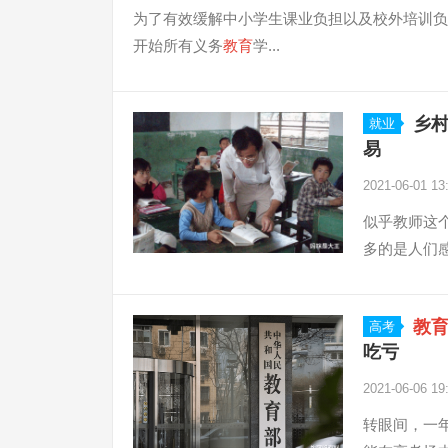
为了有效缓解中小学生课业负担以及校外培训负担
开始所有义务
教育
学...
乡
就业
易
2021-06-01 13
似乎教师这
多的是人们感
教
高考
吃亏
2021-06-06 19
转眼间，一