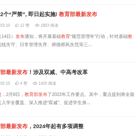
12个“严禁”, 即日起实施!
教育
部
最新
发布
:03:10
12 赞
1803 阅读
14日）
发布
通知，将开展基础
教育
“规范管理年”行动，针对基础
教
线失守、日常管理失序、师德师风失范等三...
育
部
最新
发布
！涉及双减、中高考改革
:02:15
4 赞
1420 阅读
息
，2月8日，
教育
部
发布
了2022年工作要点。其中，重点提到将全面
入学全覆盖、深入推进“双减”、促进学生身...
育
部
最新
发布
，2024年起有多项调整