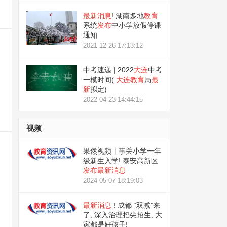
最新
消息
! 湖南多地
教育
系统
发布
中小学放假停课
通知
2021-12-26 17:13:12
中考速递 | 2022
大连
中考
一模时间(
大连
教育
局
最
新
拟定)
2022-04-23 14:44:15
视频
果然视频丨事关小学一年
级新生入学! 泰安高新区
发布
最新
消息
2024-05-07 18:19:03
最新
消息
! 成都 “双减”来
了, 深入治理掐尖招生, 大
家都是好孩子!