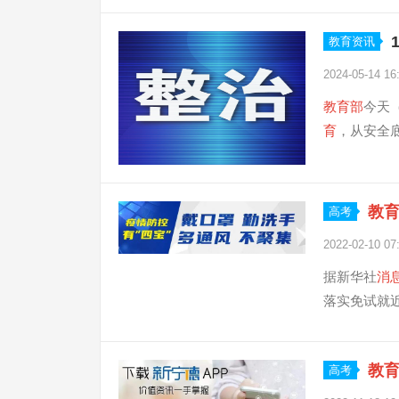
教育资讯
2024-05-14 16
教育
部
今天（
育
，从安全底
教
高考
2022-02-10 07
据新华社
消
落实免试就近
教
高考