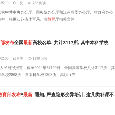
:35:10
1 赞
732 阅读
落实中共中央办公厅、国务院办公厅和江苏省委办公厅、省政府办公
精神，根据江苏省体育局、省
教育
厅相关文件...
育
部
发布
全国
最新
高校名单: 共计3117所, 其中本科学校
:02:06
6 赞
1138 阅读
据人民日报报道，截至2024年6月20日，全国高等学校共计3117所，其
学校2868所，含本科学校1308所、高职（专...
教育
部
发布
“
最新
”通知, 严查隐形变异培训, 这几类补课不