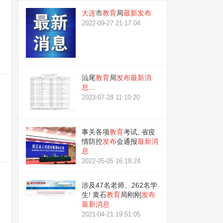
大连
市
教育
局
最新
发布
2022-09-27 21:17:04
汕尾
教育
局
发布
最新
消
息
...
2023-07-28 11:10:20
事关各项
教育
考试, 省疫
情防控
发布
会通报
最新
消
息
2022-05-05 16:18:24
涉及47名老师、262名学
生! 黄石
教育
局刚刚
发布
最新
消息
2021-04-21 19:51:05