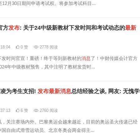
日至12月30日期间申请考试权。将参加考试科目...
官方
发布
: 关于24中级新教材下发时间和考试动态的
最新
:18:04
0 赞
2778 阅读
下发时间官宣！重磅！终于等到新教材的
消息
了！中财传媒会计官方
024年中级教材预售，其中注明了教材发货时...
凌为考生支招!
发布
最新
消息
总结经验之谈, 网友: 无愧学
:37:13
6 赞
2760 阅读
讯，关注赛场内外。巴黎奥运会越来越近，目前的奥运圣火传递已经
国自由式滑雪运动员、北京冬奥会两金得主...