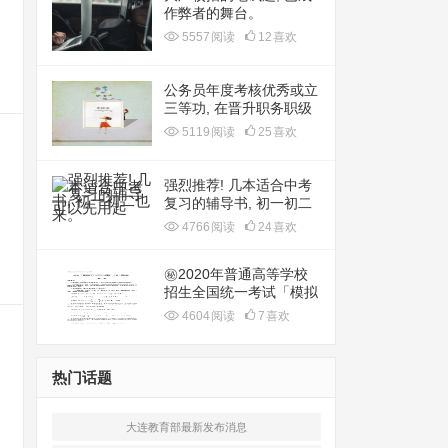
作弊者的舞台。
5557
阅读
12
喜欢
公务员年度考核优秀或立
三等功, 在晋升职务职级
中能起哪些作用?
5119
阅读
25
喜欢
强烈推荐! 几本适合中考
复习的辅导书, 初一初二
也可以先用起来。
4766
阅读
24
喜欢
㊙️2020年普通高等学校
招生全国统一考试「模拟
卷」㊙️
4604
阅读
7
喜欢
热门话题
大连教育部最新发布消息