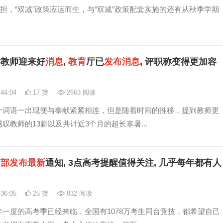
，“双减”政策应运而生，与“双减”政策配套实施的还有从秋季学期
村教师迎来好
消息
,
教育
厅已
发布
消息
, 评职称变得更加容
:44:04
17 赞
2663 阅读
个词语一出现便与奉献紧紧相连，但是随着时间的推移，提到教师更
叹教师的13薪以及共计近3个月的超长寒暑...
育
部
发布
最新
通知, 3点高考提醒值得关注, 几乎每年都有人
:36:05
25 赞
832 阅读
年一度的高考季已经来临，全国有1078万考生同台竞技，都希望自己